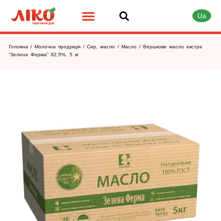
Ua
Головна
/
Молочна продукція
/
Сир, масло
/
Масло
/ Вершкове масло екстра
“Зелена Ферма” 82,5%, 5 кг