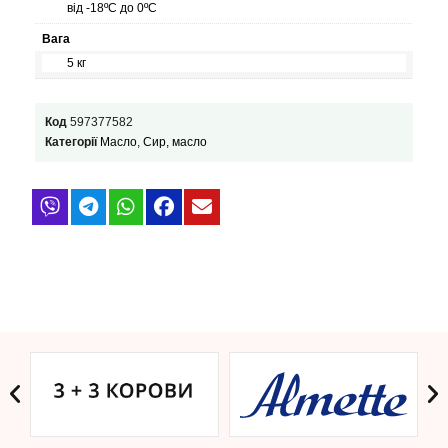
від -18ºС до 0ºС
Вага
5 кг
Код
597377582
Категорії
Масло
,
Сир, масло