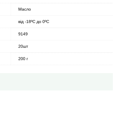
Масло
від -18ºС до 0ºС
9149
20шт
200 г