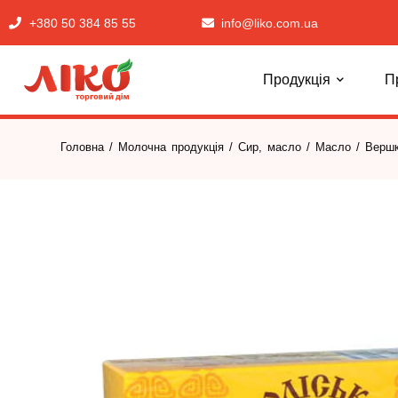
+380 50 384 85 55
info@liko.com.ua
Продукція
П
Головна
/
Молочна продукція
/
Сир, масло
/
Масло
/ Вершк