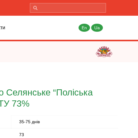
кти
En
Ua
 Селянське “Поліська
СТУ 73%
35-75 днів
73