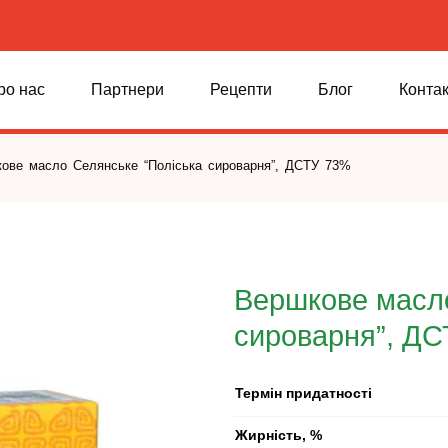
ро нас
Партнери
Рецепти
Блог
Конта
ове масло Селянське “Поліська сироварня”, ДСТУ 73%
Вершкове масло
сироварня”, Д
Термін придатності
Жирність, %