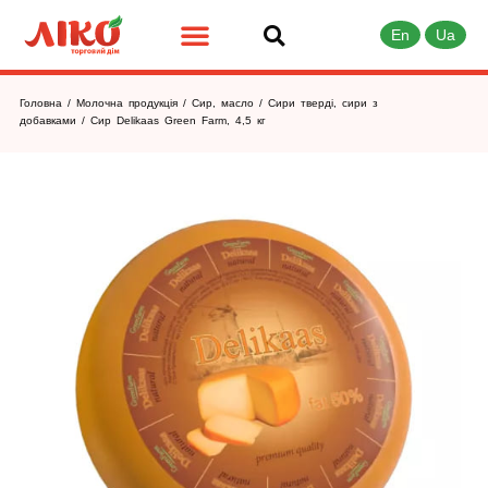
En
Ua
Головна
/
Молочна продукція
/
Сир, масло
/
Сири тверді, сири з
добавками
/ Сир Delikaas Green Farm, 4,5 кг