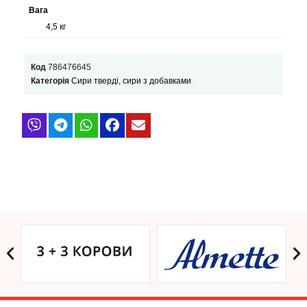
Вага
4,5 кг
Код
786476645
Категорія
Сири тверді, сири з добавками