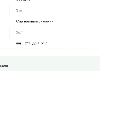
3 кг
Сир напіввитриманий
2шт
від + 2°С до + 6°С
вками