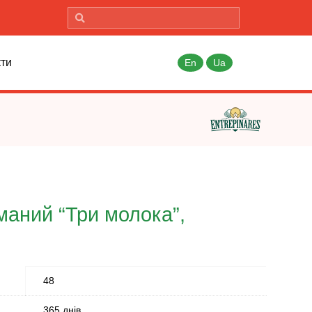
кти
En
Ua
маний “Три молока”,
48
365 днів