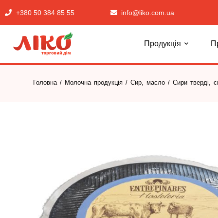
+380 50 384 85 55
info@liko.com.ua
Продукція
П
Головна
/
Молочна продукція
/
Сир, масло
/
Сири тверді, 