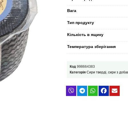
Вага
Тип продукту
Кількість в ящику
Температура зберігання
Код
998664383
Категорія
Сири тверді, сири з доба