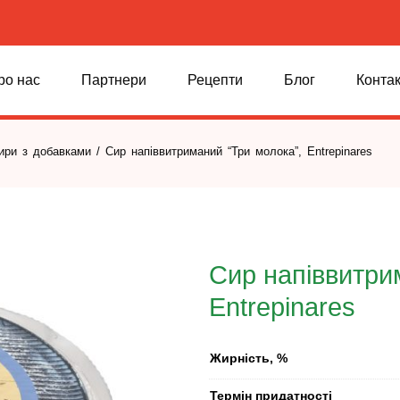
ро нас
Партнери
Рецепти
Блог
Конта
сири з добавками
/ Сир напіввитриманий “Три молока”, Entrepinares
Сир напіввитри
Entrepinares
Жирність, %
Термін придатності