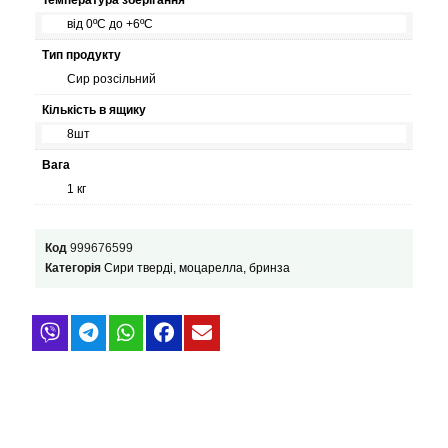
від 0ºС до +6ºС
Тип продукту
Сир розсільний
Кількість в ящику
8шт
Вага
1 кг
Код
999676599
Категорія
Сири тверді, моцарелла, бринза