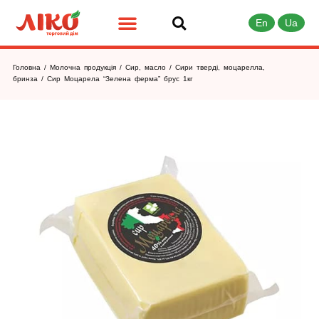
En
Ua
Головна
/
Молочна продукція
/
Сир, масло
/
Сири тверді, моцарелла,
бринза
/ Сир Моцарела “Зелена ферма” брус 1кг