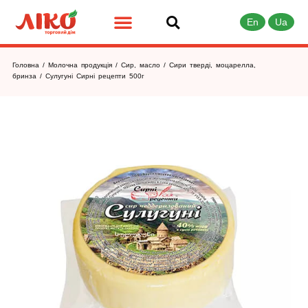
En
Ua
Головна
/
Молочна продукція
/
Сир, масло
/
Сири тверді, моцарелла,
бринза
/ Сулугуні Сирні рецепти 500г