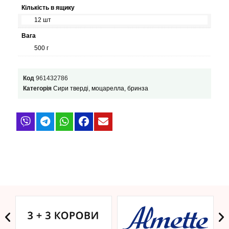
Кількість в ящику
12 шт
Вага
500 г
Код
961432786
Категорія
Сири тверді, моцарелла, бринза