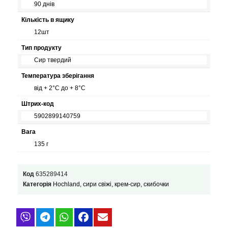
90 днів
Кількість в ящику
12шт
Тип продукту
Сир твердий
Температура зберігання
від + 2°С до + 8°С
Штрих-код
5902899140759
Вага
135 г
Код
635289414
Категорія
Hochland, сири свіжі, крем-сир, скибочки