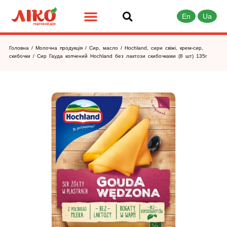
En
Ua
Головна
/
Молочна продукція
/
Сир, масло
/
Hochland, сири свіжі, крем-сир,
скибочки
/ Сир Гауда копчений Hochland без лактози скибочками (8 шт) 135г