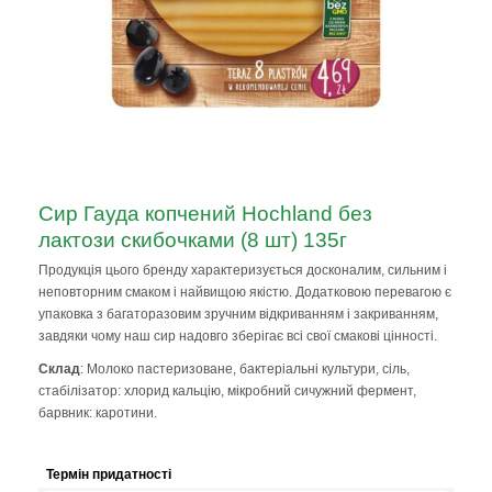
Сир Гауда копчений Hochland без
лактози скибочками (8 шт) 135г
Продукція цього бренду характеризується досконалим, сильним і
неповторним смаком і найвищою якістю. Додатковою перевагою є
упаковка з багаторазовим зручним відкриванням і закриванням,
завдяки чому наш сир надовго зберігає всі свої смакові цінності.
Склад
: Молоко пастеризоване, бактеріальні культури, сіль,
стабілізатор: хлорид кальцію, мікробний сичужний фермент,
барвник: каротини.
Термін придатності