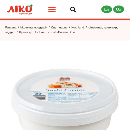
En
Ua
Головна
/
Молочна продукція
/
Сир, масло
/
Hochland Professional, крем-сир,
чеддер
/ Крем-сир Hochland «Sushi-Cream» 2 кг