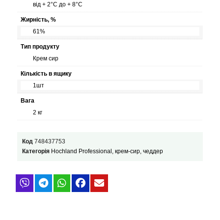
від + 2°С до + 8°С
Жирність, %
61%
Тип продукту
Крем сир
Кількість в ящику
1шт
Вага
2 кг
Код
748437753
Категорія
Hochland Professional, крем-сир, чеддер