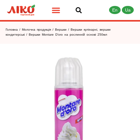
En
Ua
Головна
/
Молочна продукція
/
Вершки
/
Вершки кулінарні, вершки
кондитерські
/ Вершки Montare D’oro на рослинній основі 250мл