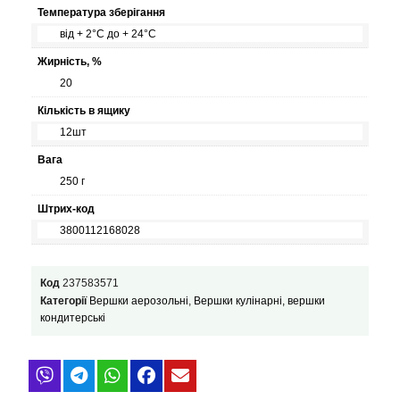
Температура зберігання
від + 2°С до + 24°С
Жирність, %
20
Кількість в ящику
12шт
Вага
250 г
Штрих-код
3800112168028
Код
237583571
Категорії
Вершки аерозольні
,
Вершки кулінарні, вершки
кондитерські