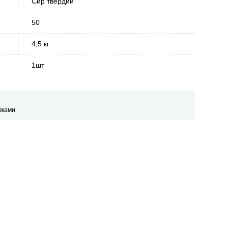
Сир твердий
50
4,5 кг
1шт
вками