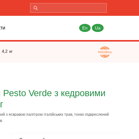
кти
En
Ua
 4,2 кг
 Pesto Verde з кедровими
г
ий з яскравою палітрою італійських трав, тонко підкреслений
в.