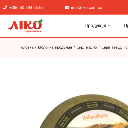
+380 50 384 85 55
info@liko.com.ua
Продукція
П
Головна
/
Молочна продукція
/
Сир, масло
/
Сири тверді, 