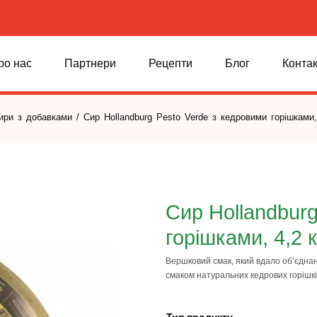
ро нас
Партнери
Рецепти
Блог
Конта
сири з добавками
/ Сир Hollandburg Pesto Verde з кедровими горішками,
Сир Hollandburg
горішками, 4,2 к
Вершковий смак, який вдало об’єднан
смаком натуральних кедрових горішкі
Тип продукту